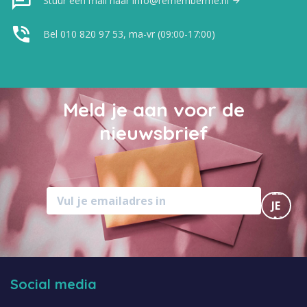
Stuur een mail naar info@rememberme.nl
Bel 010 820 97 53, ma-vr (09:00-17:00)
Meld je aan voor de
nieuwsbrief
MELD
JE
AAN
Social media