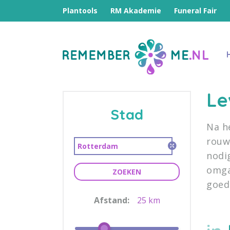
Plantools
RM Akademie
Funeral Fair
Le
Stad
Na he
rouw
nodi
omga
ZOEKEN
goed
Afstand:
25 km