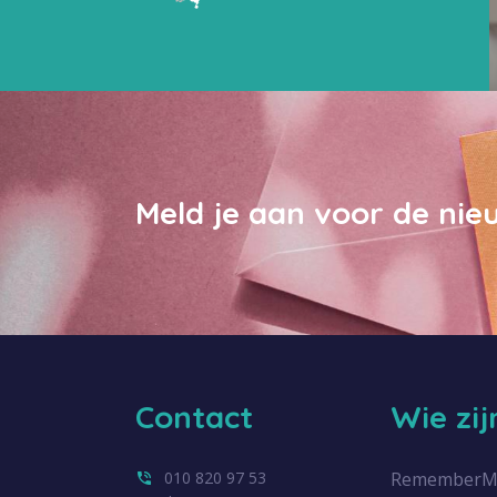
Meld je aan voor de nie
Contact
Wie zi
010 820 97 53
RememberMe.n