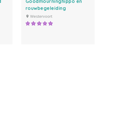
d
Goodmourninghippo en
rouwbegeleiding
Westervoort