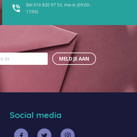
Bel 010 820 97 53, ma-vr (09:00-
17:00)
MELD JE AAN
Social media