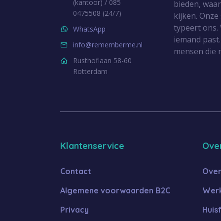
(kantoor) / 085
bieden, waa
0475508 (24/7)
kijken. Onze
typeert ons. 
WhatsApp
iemand past.
info@rememberme.nl
mensen die 
Rusthoflaan 58-60
Rotterdam
Klantenservice
Ove
Contact
Over
Algemene voorwaarden B2C
Werk
Privacy
Huis