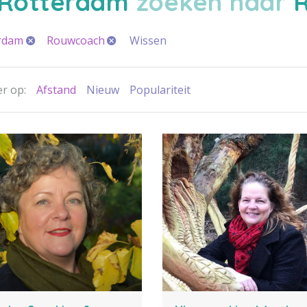
Rotterdam
zoeken naar
rdam
Rouwcoach
Wissen
r op:
Afstand
Nieuw
Populariteit