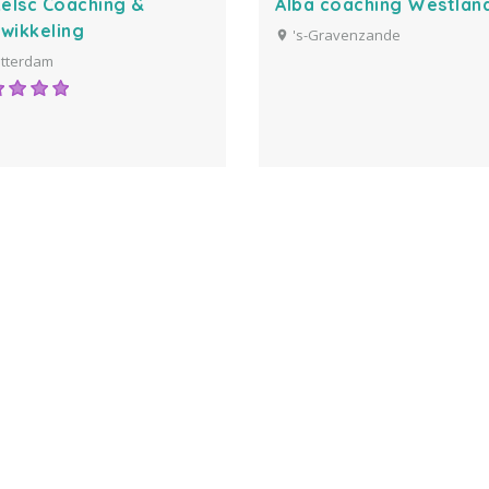
kelsc Coaching &
Alba coaching Westlan
wikkeling
's-Gravenzande
tterdam