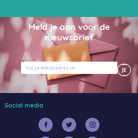
Meld je aan voor de
nieuwsbrief
MELD
JE
AAN
Social media