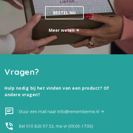
BESTEL NU
Meer weten
Vragen?
Hulp nodig bij het vinden van een product? Of
andere vragen?
Stuur een mail naar info@rememberme.nl
Bel 010 820 97 53, ma-vr (09:00-17:00)