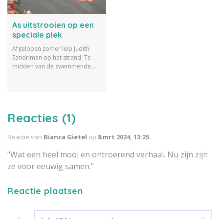
As uitstrooien op een
speciale plek
Afgelopen zomer liep Judith
Sandriman op het strand. Te
midden van de zwemmende
kinderen en ouders zag ze
iemand de as van een dierbare
uitstrooien. Dit inspireerde
haar om te schrijven over het
uitstrooien van de as op een
Reacties (1)
special plek.
Reactie van
Bianca Gietel
op
8 mrt 2024, 13:25
"Wat een heel mooi en ontroerend verhaal. Nu zijn zijn
ze voor eeuwig samen."
Reactie plaatsen