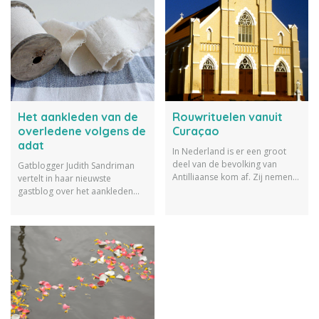
Het aankleden van de
Rouwrituelen vanuit
overledene volgens de
Curaçao
adat
In Nederland is er een groot
deel van de bevolking van
Gatblogger Judith Sandriman
Antilliaanse kom af. Zij nemen
vertelt in haar nieuwste
daarbij hun tradities mee.
gastblog over het aankleden
Gastblogger Judith Sandriman
van de overledene volgens de
vertelt over de rouwrituelen
adat.
vanuit Curaçao.