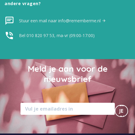
andere vragen?
Stuur een mail naar info@rememberme.nl
Bel 010 820 97 53, ma-vr (09:00-17:00)
Meld je aan voor de
nieuwsbrief
MELD
JE
AAN