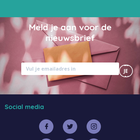
Meld je aan voor de
nieuwsbrief
MELD
JE
AAN
Social media