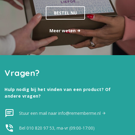
BESTEL NU
Meer weten
Vragen?
Hulp nodig bij het vinden van een product? Of
andere vragen?
Stuur een mail naar info@rememberme.nl
Bel 010 820 97 53, ma-vr (09:00-17:00)