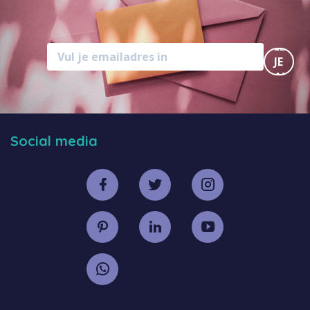
MELD
JE
AAN
Social media