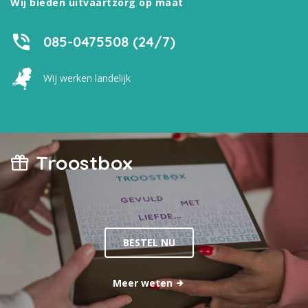
Wij bieden uitvaartzorg op maat
085-0475508 (24/7)
Wij werken landelijk
Troostbox
BESTEL NU
Meer weten