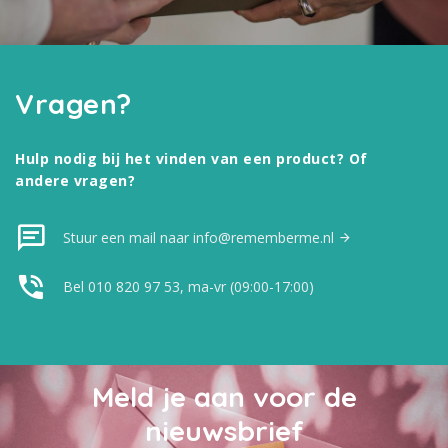
Vragen?
Hulp nodig bij het vinden van een product? Of
andere vragen?
Stuur een mail naar info@rememberme.nl
Bel 010 820 97 53, ma-vr (09:00-17:00)
Meld je aan voor de
nieuwsbrief