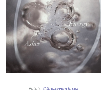
Foto's:
@the.seventh.sea