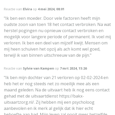
Reactie van
Elvira
op
4 mei 2024, 08:01
"Ik ben een moeder. Door vele factoren heeft mijn
oudste zoon van toen 18 het contact verbroken. Na wat
herstel pogingen nu opnieuw contact verbroken en
mogelijk voor langere periode of permanent. Ik voel mij
verloren. Ik ben een deel van mijzelf kwijt. Mensen om
mij heen schuiven het opzij als ach komt wel goed,
terwijl ik van binnen uitschreeuw van de pijn."
Reactie van
Sylvie van Kampen
op
7 mrt 2024, 15:26
"Ik ben mijn dochter van 21 verloren op 02-02-2024 en
heb het er nog steeds net zo moeilijk mee als een
maand geleden. Na de uitvaart heb ik nog eens contact
gehad met de uitvaartdienst https://bakx-
uitvaartzorg.nl/. Zij hebben mij een psycholoog
aanbevolen en ik merk al gelijk dat ik hier echt
behoefte aan had. Mijn leven zal nooit meer hetzelfde