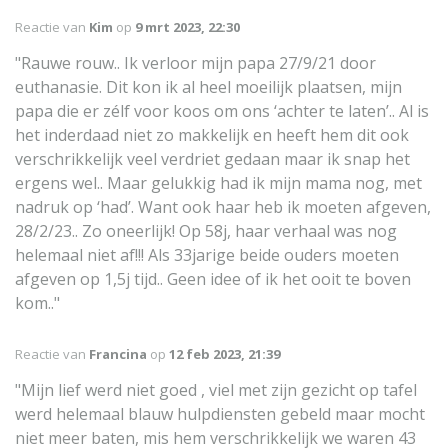
Reactie van
Kim
op
9 mrt 2023, 22:30
"Rauwe rouw.. Ik verloor mijn papa 27/9/21 door
euthanasie. Dit kon ik al heel moeilijk plaatsen, mijn
papa die er zélf voor koos om ons ‘achter te laten’.. Al is
het inderdaad niet zo makkelijk en heeft hem dit ook
verschrikkelijk veel verdriet gedaan maar ik snap het
ergens wel.. Maar gelukkig had ik mijn mama nog, met
nadruk op ‘had’. Want ook haar heb ik moeten afgeven,
28/2/23.. Zo oneerlijk! Op 58j, haar verhaal was nog
helemaal niet af!!! Als 33jarige beide ouders moeten
afgeven op 1,5j tijd.. Geen idee of ik het ooit te boven
kom.."
Reactie van
Francina
op
12 feb 2023, 21:39
"Mijn lief werd niet goed , viel met zijn gezicht op tafel
werd helemaal blauw hulpdiensten gebeld maar mocht
niet meer baten, mis hem verschrikkelijk we waren 43