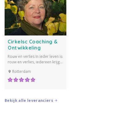
Cirkelsc Coaching &
Ontwikkeling
Rouw en verlies In ieder leven is
rouw en verlies, iedereen krijgt
er vroeg of laat mee te maken.
Rotterdam
We verliezen onze baan, onze
relatie loopt stuk, we worden
ziek en verliezen onze
gezondheid, we verliezen een
persoon, een opa, een oma,
Bekijk alle leveranciers
een vader, een...