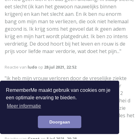
eet slecht (ik kan het gewoon nauwelijks binnen
krijgen) en kan het slecht aan. En ik ben nu enorm
bang om mijn man te verliezen, die ook niet helemaal
gezond is. Ik krijg soms het gevoel dat ik geen adem
krijg en mijn hart wordt platgedrukt. Ik ben zo intens
verdrietig. De dood hoort bij het leven en rouw is de
prijs voor liefde maar verdorie, wat doet het pijn..."
Reactie van
ludo
op
28 jul 2021, 22:52
"ik heb mijn vrouw verloren door de vreselijke ziekte
corona;op 6 mei dit jaar .met de ziekenwagen naar
RememberMe maakt gebruik van cookies om je
ziekenhuis 10 dagen ongelooflijke pijn en daarna 2
een optimale ervaring te bieden.
dagen in coma en gedaan,geen bezoek geen afschei d
Meer informatie
probeer het maar te verwerken ik kan het niet ik zie
geen toekomst meer ,liefst zou ik stoppen met alles het
heeft allemaal geen zin meer zonder haar"
Doorgaan
Reactie van
Greet
op
5 jul 2021, 20:28