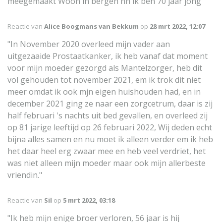
meegemaakt Woon in bergen nh ik ben 70 jaar jong"
Reactie van
Alice Boogmans van Bekkum
op
28 mrt 2022, 12:07
"In November 2020 overleed mijn vader aan
uitgezaaide Prostaatkanker, ik heb vanaf dat moment
voor mijn moeder gezorgd als Mantelzorger, heb dit
vol gehouden tot november 2021, em ik trok dit niet
meer omdat ik ook mjn eigen huishouden had, en in
december 2021 ging ze naar een zorgcetrum, daar is zij
half februari 's nachts uit bed gevallen, en overleed zij
op 81 jarige leeftijd op 26 februari 2022, Wij deden echt
bijna alles samen en nu moet ik alleen verder em ik heb
het daar heel erg zwaar mee en heb veel verdriet, het
was niet alleen mijn moeder maar ook mijn allerbeste
vriendin."
Reactie van
Sil
op
5 mrt 2022, 03:18
"Ik heb mijn enige broer verloren, 56 jaar is hij