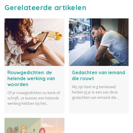
Gerelateerde artikelen
Rouwgedichten: de
Gedachten van iemand
helende werking van
die rouwt
woorden
Wij zijn heel erg benieuwd:
herken jij je in een van deze
Of je rouwgedichten nu leest of
gedachten van iemand die
schrijft, ze kunnen een helende
rouwt? Bijvoorbeeld dat je heel
werking hebben bij het
even dacht hem of haar te zien
rouwproces. Wij lichten dit toe
lopen?
en geven je tips om zelf te
dichten.