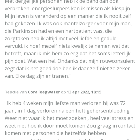
Met dergelijke personen heb ik de band dan ook
verbroken, energieslurpers kan ik missen als kiespijn.
Mijn leven is veranderd op een manier die ik nooit zelf
had gekozen. Ik was ook mantelzorger voor mijn man,
die Parkinson had en een hartpatient was, die
zorgtaken heb ik altijd met veel liefde en geduld
vervuld. ik hoef mezelf niets kwalijk te nemen wat dat
betreft, maar ik mis hem zo erg dat het soms letterlijk
pijn doet. Wat een hel. Ondanks dat mijn rouwconsulent
zegt dat ik het goed doe ben ik daar zelf niet zo zeker
van. Elke dag zijn er tranen."
Reactie van
Cora leegwater
op
13 apr 2022, 18:15
"Ik heb 4 weken mijn liefste man verloren hij was 72
jaar , in 1 dag verloren na een heftigehersenbloeding
Weet niet waar ik het moet zoeken , heel veel stress en
weet niet hoe ik door moet komen Zou graag in contact
komen met personen die hetzelfde hebben