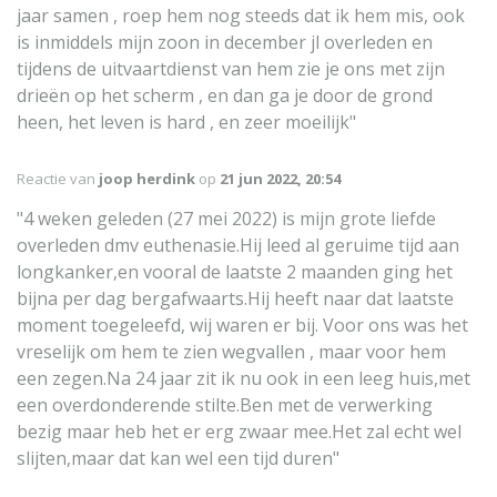
jaar samen , roep hem nog steeds dat ik hem mis, ook
is inmiddels mijn zoon in december jl overleden en
tijdens de uitvaartdienst van hem zie je ons met zijn
drieën op het scherm , en dan ga je door de grond
heen, het leven is hard , en zeer moeilijk"
Reactie van
joop herdink
op
21 jun 2022, 20:54
"4 weken geleden (27 mei 2022) is mijn grote liefde
overleden dmv euthenasie.Hij leed al geruime tijd aan
longkanker,en vooral de laatste 2 maanden ging het
bijna per dag bergafwaarts.Hij heeft naar dat laatste
moment toegeleefd, wij waren er bij. Voor ons was het
vreselijk om hem te zien wegvallen , maar voor hem
een zegen.Na 24 jaar zit ik nu ook in een leeg huis,met
een overdonderende stilte.Ben met de verwerking
bezig maar heb het er erg zwaar mee.Het zal echt wel
slijten,maar dat kan wel een tijd duren"