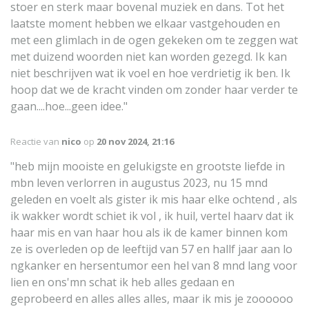
stoer en sterk maar bovenal muziek en dans. Tot het
laatste moment hebben we elkaar vastgehouden en
met een glimlach in de ogen gekeken om te zeggen wat
met duizend woorden niet kan worden gezegd. Ik kan
niet beschrijven wat ik voel en hoe verdrietig ik ben. Ik
hoop dat we de kracht vinden om zonder haar verder te
gaan....hoe...geen idee."
Reactie van
nico
op
20 nov 2024, 21:16
"heb mijn mooiste en gelukigste en grootste liefde in
mbn leven verlorren in augustus 2023, nu 15 mnd
geleden en voelt als gister ik mis haar elke ochtend , als
ik wakker wordt schiet ik vol , ik huil, vertel haarv dat ik
haar mis en van haar hou als ik de kamer binnen kom
ze is overleden op de leeftijd van 57 en hallf jaar aan lo
ngkanker en hersentumor een hel van 8 mnd lang voor
lien en ons'mn schat ik heb alles gedaan en
geprobeerd en alles alles alles, maar ik mis je zoooooo