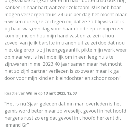
uitgezaaide longkanker en in haar botten,had ook nog
kanker in haar hart,wat zeer zeldzaam is! ik heb haar
mogen verzorgen thuis 24 uur per dag het mocht maar
6 weken duren,ze zei tegen mij dat ze zo blij was dat ik
bij haar was,een dag voor haar dood riep ze mij en zei
kom bij me en hou mijn hand vast en ze zei ik hou
zoveel van je!ik barstte in tranen uit ze zei doe dat nou
niet dag erop is zij heengegaan! ik pikte mijn werk weer
op,maar wat is het moeilijk om in een leeg huis te
zijn,waren in mei 2023 40 jaar samen maar het mocht
niet zo zijn! partner verliezen is zo zwaar maar ik ga
door voor mijn kind en kleindochter en schoonzoon!"
Reactie van
Willie
op
13 mrt 2023, 12:03
"Het is nu 3jaar geleden dat mn man overleden is het
gemis word beter maar zo vreselijk gevoel in het hoofd
nergens rust zo erg dat gevoel in t hoofd herkent dit
iemand Gr"