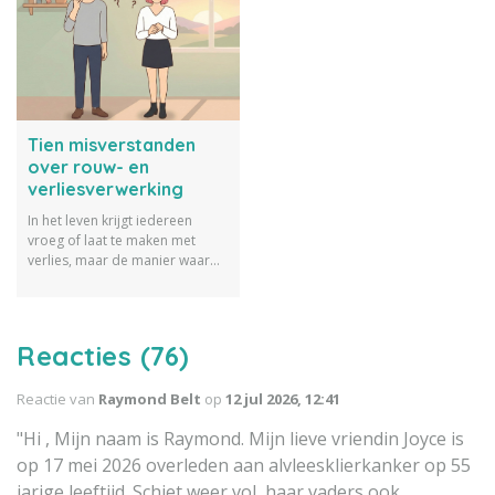
Tien misverstanden
over rouw- en
verliesverwerking
In het leven krijgt iedereen
vroeg of laat te maken met
verlies, maar de manier waarop
we rouwen is persoonlijk. Toch
heersen er hardnekkige
opvattingen over hoe dat
proces zou moeten verlopen. In
Reacties (76)
dit artikel doorbreken we tien
'ongeschreven regels' over
Reactie van
Raymond Belt
op
12 jul 2026, 12:41
rouwverwerking die je met een
gerust hart naast je neer mag
"Hi , Mijn naam is Raymond. Mijn lieve vriendin Joyce is
leggen.
op 17 mei 2026 overleden aan alvleesklierkanker op 55
jarige leeftijd. Schiet weer vol, haar vaders ook