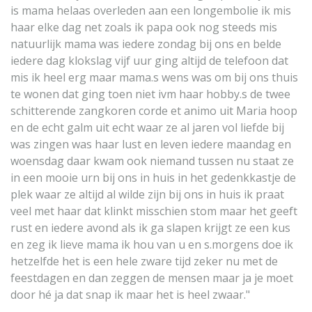
is mama helaas overleden aan een longembolie ik mis
haar elke dag net zoals ik papa ook nog steeds mis
natuurlijk mama was iedere zondag bij ons en belde
iedere dag klokslag vijf uur ging altijd de telefoon dat
mis ik heel erg maar mama.s wens was om bij ons thuis
te wonen dat ging toen niet ivm haar hobby.s de twee
schitterende zangkoren corde et animo uit Maria hoop
en de echt galm uit echt waar ze al jaren vol liefde bij
was zingen was haar lust en leven iedere maandag en
woensdag daar kwam ook niemand tussen nu staat ze
in een mooie urn bij ons in huis in het gedenkkastje de
plek waar ze altijd al wilde zijn bij ons in huis ik praat
veel met haar dat klinkt misschien stom maar het geeft
rust en iedere avond als ik ga slapen krijgt ze een kus
en zeg ik lieve mama ik hou van u en s.morgens doe ik
hetzelfde het is een hele zware tijd zeker nu met de
feestdagen en dan zeggen de mensen maar ja je moet
door hé ja dat snap ik maar het is heel zwaar."