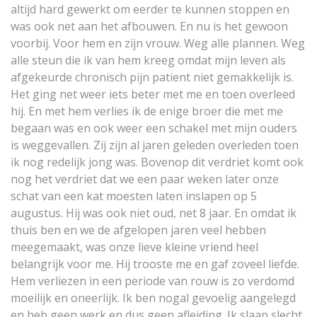
altijd hard gewerkt om eerder te kunnen stoppen en
was ook net aan het afbouwen. En nu is het gewoon
voorbij. Voor hem en zijn vrouw. Weg alle plannen. Weg
alle steun die ik van hem kreeg omdat mijn leven als
afgekeurde chronisch pijn patient niet gemakkelijk is.
Het ging net weer iets beter met me en toen overleed
hij. En met hem verlies ik de enige broer die met me
begaan was en ook weer een schakel met mijn ouders
is weggevallen. Zij zijn al jaren geleden overleden toen
ik nog redelijk jong was. Bovenop dit verdriet komt ook
nog het verdriet dat we een paar weken later onze
schat van een kat moesten laten inslapen op 5
augustus. Hij was ook niet oud, net 8 jaar. En omdat ik
thuis ben en we de afgelopen jaren veel hebben
meegemaakt, was onze lieve kleine vriend heel
belangrijk voor me. Hij trooste me en gaf zoveel liefde.
Hem verliezen in een periode van rouw is zo verdomd
moeilijk en oneerlijk. Ik ben nogal gevoelig aangelegd
en heb geen werk en dus geen afleiding. Ik slaap slecht,