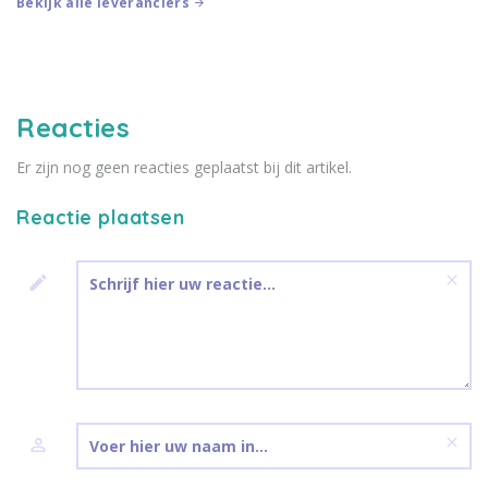
Bekijk alle leveranciers
Organiseer een
afscheidsceremonie in het...
Reacties
Er zijn nog geen reacties geplaatst bij dit artikel.
Reactie plaatsen