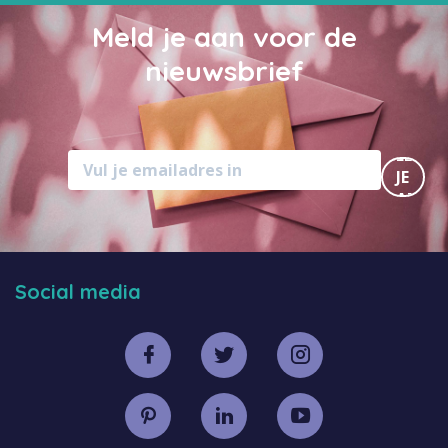
Meld je aan voor de
nieuwsbrief
MELD
JE
AAN
Social media