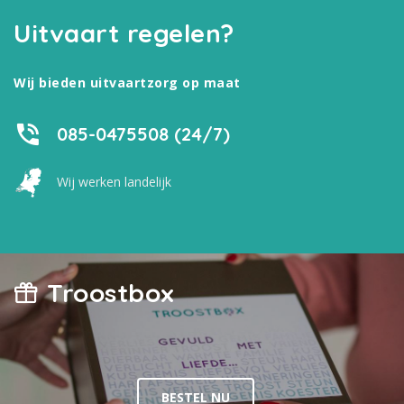
Uitvaart regelen?
Wij bieden uitvaartzorg op maat
085-0475508 (24/7)
Wij werken landelijk
Troostbox
BESTEL NU