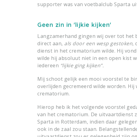
supporter was van voetbalclub Sparta ui
Geen zin in 'lijkie kijken'
Langzamerhand gingen wij over tot het
direct aan,
als door een wesp gestoken
,
dienst in het crematorium wilde. Hij von
wilde hij absoluut niet in een open kist 
iedereen
“lijkie ging kijken”.
Mij schoot gelijk een mooi voorstel te b
overlijden gecremeerd wilde worden. Hij
crematorium.
Hierop heb ik het volgende voorstel ged
van het crematorium. De uitvaartdienst 
Sparta in Rotterdam, indien daar gelegen
ook in de zaal zou staan. Belangstellen
uitvaartdienst zou er gelegenheid zijn om