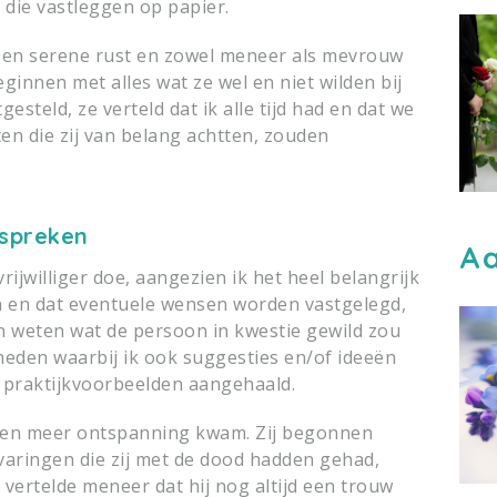
die vastleggen op papier.
een serene rust en zowel meneer als mevrouw
ginnen met alles wat ze wel en niet wilden bij
esteld, ze verteld dat ik alle tijd had en dat we
ten die zij van belang achtten, zouden
 spreken
Aa
 vrijwilliger doe, aangezien ik het heel belangrijk
n en dat eventuele wensen worden vastgelegd,
n weten wat de persoon in kwestie gewild zou
heden waarbij ik ook suggesties en/of ideeën
l praktijkvoorbeelden aangehaald.
r en meer ontspanning kwam. Zij begonnen
varingen die zij met de dood hadden gehad,
 vertelde meneer dat hij nog altijd een trouw