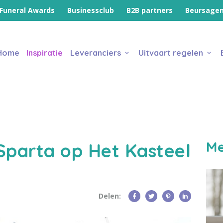
Funeral Awards
Businessclub
B2B partners
Beursage
Home
Inspiratie
Leveranciers
Uitvaart regelen
Me
 Sparta op Het Kasteel
Delen: