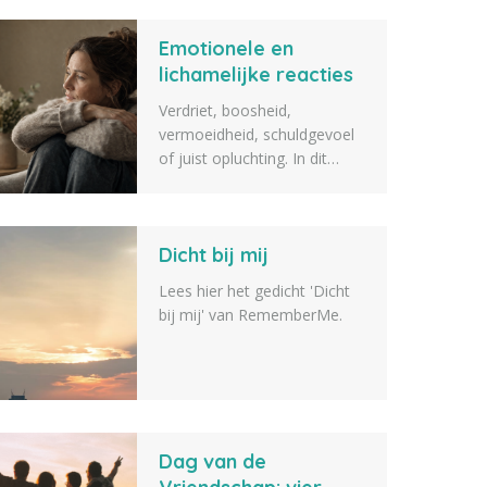
gastenlijst: elk detail draagt
Emotionele en
bij aan een afscheid dat echt
bij jou past. Lees meer.
lichamelijke reacties
na het overlijden van
Verdriet, boosheid,
een dierbare
vermoeidheid, schuldgevoel
of juist opluchting. In dit
artikel vertellen we over
veelvoorkomende
emotionele en lichamelijke
Dicht bij mij
reacties na het overlijden van
een dierbare.
Lees hier het gedicht 'Dicht
bij mij' van RememberMe.
Dag van de