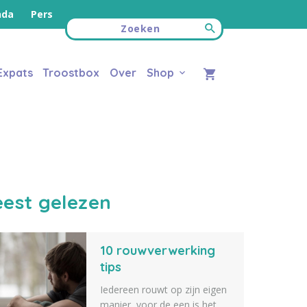
nda
Pers
Expats
Troostbox
Over
Shop
est gelezen
10 rouwverwerking
tips
Iedereen rouwt op zijn eigen
manier, voor de een is het