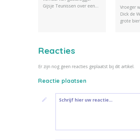
Gijsje Teunissen over een
Vroeger w
bijzondere uitvaart aan het
Dick de W
strand.
grote bie
ceremoni
afscheid 
werd, ging hij zich toeleggen
Reacties
op het ov
mensen o
te besprek
Er zijn nog geen reacties geplaatst bij dit artikel.
'Uitvaart
leidraad 
Reactie plaatsen