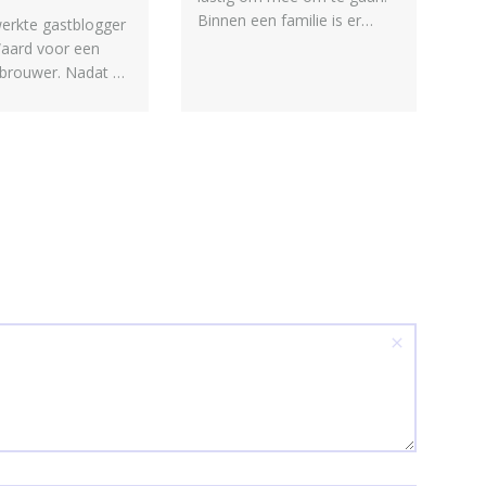
Binnen een familie is er
erkte gastblogger
behoefte aan een
aard voor een
verbindende factor, maar
rbrouwer. Nadat hij
wat als die juist weggevallen
emeester voor het
is? Rouwcoach Stéphanie
van een collega
Beijnes geeft in haar nieuwe
gastblog 'Voort-Leven' tips.
ertuigen van
m uitvaartwensen
en. Zijn slogan is:
wensen zijn een
voor nabestaanden'