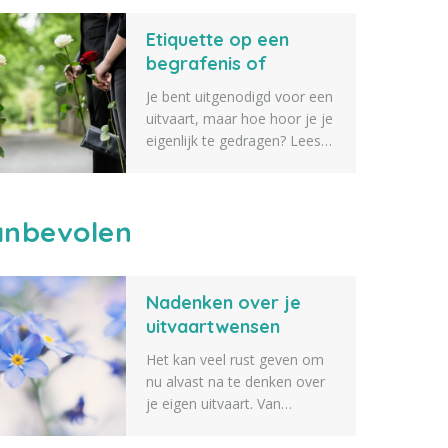
verschillende tips voor
Etiquette op een
geschenken die je kunt
geven aan iemand die een
begrafenis of
dierbare verkoren is. Zeker
crematie
Je bent uitgenodigd voor een
weten dat er iets tussen zit
uitvaart, maar hoe hoor je je
wat je geschikt vindt.
eigenlijk te gedragen? Lees
alles over etiquette op een
begrafenis of crematie.
nbevolen
Nadenken over je
uitvaartwensen
Het kan veel rust geven om
nu alvast na te denken over
je eigen uitvaart. Van
de muziek en bloemen tot de
sfeer, de locatie en de