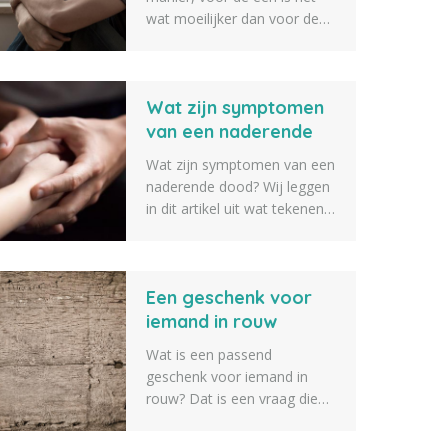
wat moeilijker dan voor de
ander om er weer een beetje
bovenop te komen. Een
goed rouwproces kan hier bij
Wat zijn symptomen
helpen. Wij hebben daarom
een lijst opgesteld met 10
van een naderende
rouwverwerking tips om je
dood?
Wat zijn symptomen van een
hierbij te helpen.
naderende dood? Wij leggen
in dit artikel uit wat tekenen
zijn van iemand die op
sterven ligt en bijna gaat
overlijden. Zo weet je als
Een geschenk voor
naaste iets beter wat er gaat
gebeuren als iemand op
iemand in rouw
sterven ligt.
Wat is een passend
geschenk voor iemand in
rouw? Dat is een vraag die
we vaak voorbij zien komen.
Daarom geven we tien