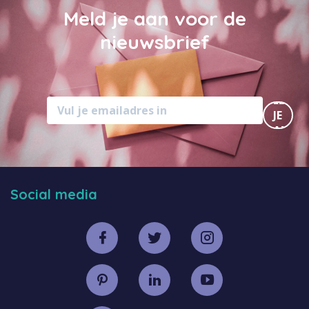
Meld je aan voor de
nieuwsbrief
MELD
JE
AAN
Social media