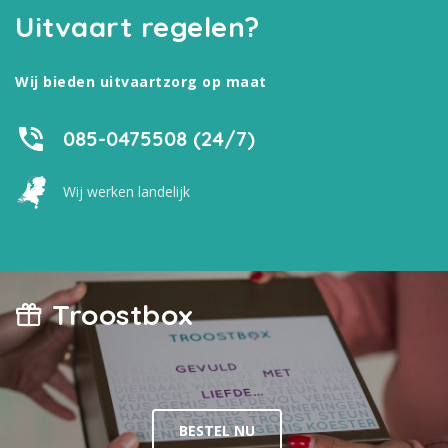
Uitvaart regelen?
Wij bieden uitvaartzorg op maat
085-0475508 (24/7)
Wij werken landelijk
Troostbox
BESTEL NU