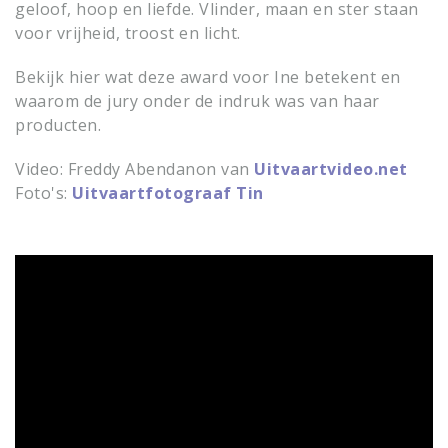
geloof, hoop en liefde. Vlinder, maan en ster staan
voor vrijheid, troost en licht.
Bekijk hier wat deze award voor Ine betekent en
waarom de jury onder de indruk was van haar
producten.
Video: Freddy Abendanon van
Uitvaartvideo.net
Foto's:
Uitvaartfotograaf Tin