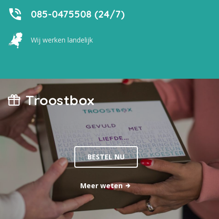
085-0475508 (24/7)
Wij werken landelijk
Troostbox
BESTEL NU
Meer weten