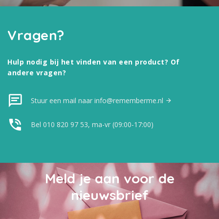
Vragen?
Hulp nodig bij het vinden van een product? Of
andere vragen?
Stuur een mail naar info@rememberme.nl
Bel 010 820 97 53, ma-vr (09:00-17:00)
Meld je aan voor de
nieuwsbrief