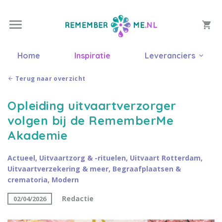
Home
Inspiratie
Leveranciers
Terug naar overzicht
Opleiding uitvaartverzorger
volgen bij de RememberMe
Akademie
Actueel
,
Uitvaartzorg & -rituelen
,
Uitvaart Rotterdam
,
Uitvaartverzekering & meer
,
Begraafplaatsen &
crematoria
,
Modern
Redactie
02/04/2026