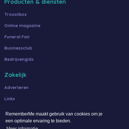
Producten & diensten
Troostbox
Online magazine
Funeral Fair
Businessclub
Bedrijvengids
Zakelijk
Adverteren
Links
Algemene voorwaarden B2B
RememberMe maakt gebruik van cookies om je
Algemene voorwaarden FFOT
een optimale ervaring te bieden.
Meer informatie