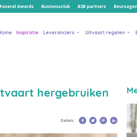
Funeral Awards
Businessclub
B2B partners
Beursage
Home
Inspiratie
Leveranciers
Uitvaart regelen
Me
tvaart hergebruiken
Delen: