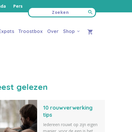
nda
Pers
Expats
Troostbox
Over
Shop
est gelezen
10 rouwverwerking
tips
Iedereen rouwt op zijn eigen
manier, voor de een is het