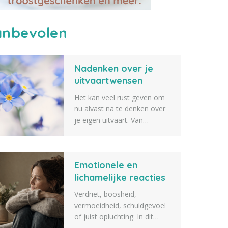
nbevolen
Nadenken over je
uitvaartwensen
Het kan veel rust geven om
nu alvast na te denken over
je eigen uitvaart. Van
de muziek en bloemen tot de
sfeer, de locatie en de
gastenlijst: elk detail draagt
Emotionele en
bij aan een afscheid dat echt
bij jou past. Lees meer.
lichamelijke reacties
na het overlijden van
Verdriet, boosheid,
een dierbare
vermoeidheid, schuldgevoel
of juist opluchting. In dit
artikel vertellen we over