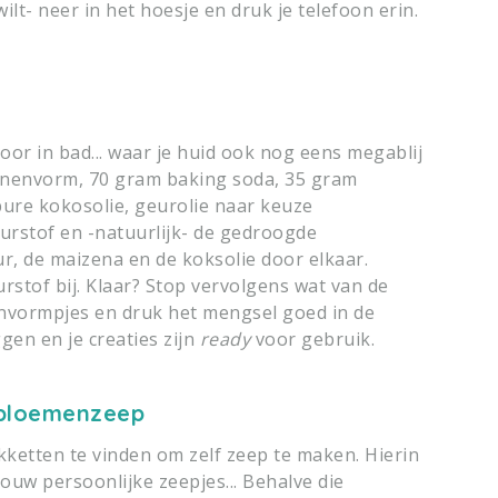
wilt- neer in het hoesje en druk je telefoon erin.
voor in bad... waar je huid ook nog eens megablij
iconenvorm, 70 gram baking soda, 35 gram
ure kokosolie, geurolie naar keuze
leurstof en -natuurlijk- de gedroogde
r, de maizena en de koksolie door elkaar.
rstof bij. Klaar? Stop vervolgens wat van de
envormpjes en druk het mengsel goed in de
gen en je creaties zijn
ready
voor gebruik.
bloemenzeep
akketten te vinden om zelf zeep te maken. Hierin
 jouw persoonlijke zeepjes... Behalve die