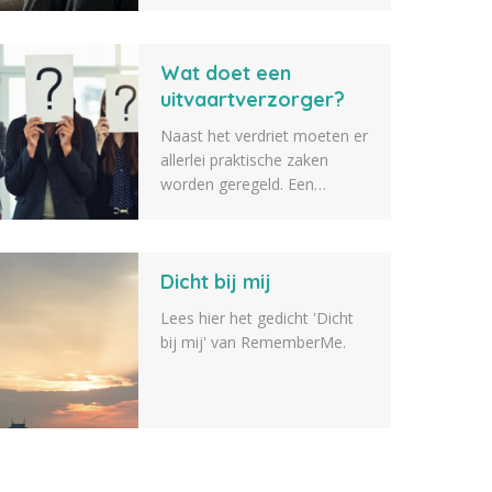
veelvoorkomende
emotionele en lichamelijke
Wat doet een
reacties na het overlijden van
een dierbare.
uitvaartverzorger?
Naast het verdriet moeten er
allerlei praktische zaken
worden geregeld. Een
uitvaartverzorger helpt je
hierbij en begeleidt je tijdens
het hele proces: van de
Dicht bij mij
eerste verzorging van de
overledene tot en met de
Lees hier het gedicht 'Dicht
dag van de uitvaart. Maar
bij mij' van RememberMe.
wat doet een
uitvaartverzorger precies? En
ben je verplicht om er een in
te schakelen? In dit artikel
lees je alles wat je moet
weten.