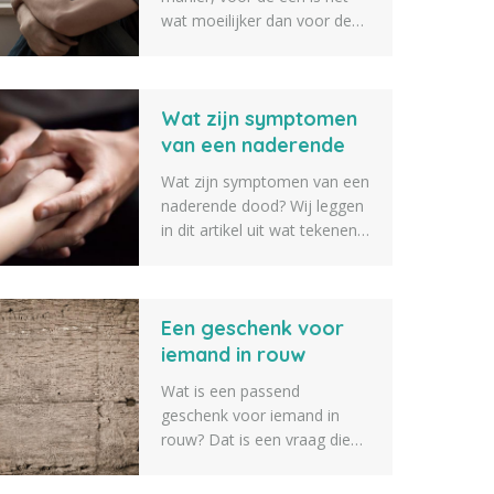
wat moeilijker dan voor de
ander om er weer een beetje
bovenop te komen. Een
goed rouwproces kan hier bij
Wat zijn symptomen
helpen. Wij hebben daarom
een lijst opgesteld met 10
van een naderende
rouwverwerking tips om je
dood?
Wat zijn symptomen van een
hierbij te helpen.
naderende dood? Wij leggen
in dit artikel uit wat tekenen
zijn van iemand die op
sterven ligt en bijna gaat
overlijden. Zo weet je als
Een geschenk voor
naaste iets beter wat er gaat
gebeuren als iemand op
iemand in rouw
sterven ligt.
Wat is een passend
geschenk voor iemand in
rouw? Dat is een vraag die
we vaak voorbij zien komen.
Daarom geven we tien