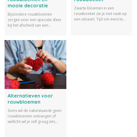
mooie decoratie
Zwarte bloemen in een
rouwboeket zie je niet vaak op
Bijzondere rouwbloemen
een uitvaart. Tijd om eens te
zorgen voor een speciale sfeer
onderzoeken waar dat nu
bij het afscheid van een
vandaan komt. Bestaan zwarte
geliefde. Ken je de gespoten
bloemen überhaupt en zo ja
bloemen en het papieren
wat is dan de betekenis
rouwboeket al?
hierachter? Je leest het hier.
Alternatieven voor
rouwbloemen
Soms wil de nabestaande geen
rouwbloemen ontvangen of
wellicht wil je zelf graag iets
anders geven. Wat zijn dan
warme alternatieven voor