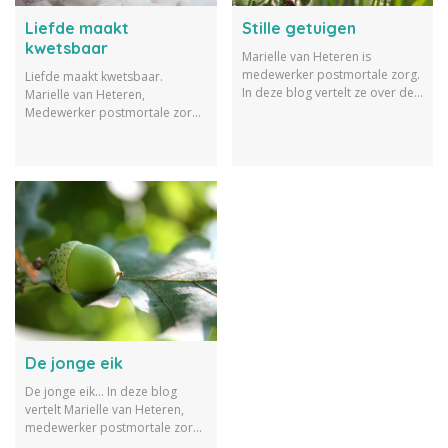
Liefde maakt
Stille getuigen
kwetsbaar
Marielle van Heteren is
medewerker postmortale zorg.
Liefde maakt kwetsbaar.
In deze blog vertelt ze over de
Marielle van Heteren,
woningen die ze schoonmaakt
Medewerker postmortale zorg,
nadat er iemand is overleden.
weet hier alles van en vertelt
over haar werk.
De jonge eik
De jonge eik... In deze blog
vertelt Marielle van Heteren,
medewerker postmortale zorg,
over een overlijden in haar