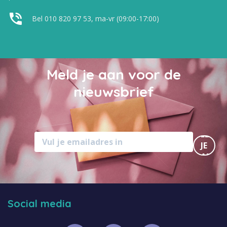
Bel 010 820 97 53, ma-vr (09:00-17:00)
Meld je aan voor de
nieuwsbrief
MELD
JE
AAN
Social media