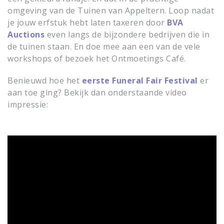
omgeving van de Tuinen van Appeltern. Loop nadat
je jouw erfstuk hebt laten taxeren door
BVA
Auctions
even langs de bijzondere bedrijven die in
de tuinen staan. En doe mee aan een van de vele
workshops of bezoek het Ontmoetings Café.
Benieuwd hoe het
eerste Funeral Fair Festival
er
aan toe ging? Bekijk dan onderstaande video
impressie: