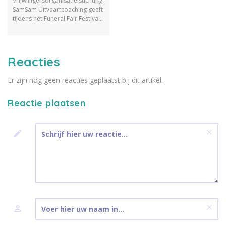
Vrijwilligersorganisatie stichting
SamSam Uitvaartcoaching geeft
tijdens het Funeral Fair Festival
op zondag 3 juli een
kennisbijeenkomst 'Bijzondere
bijstand; bewaken en
verdiepen' voor
Reacties
uitvaartondernemers.
Er zijn nog geen reacties geplaatst bij dit artikel.
Reactie plaatsen