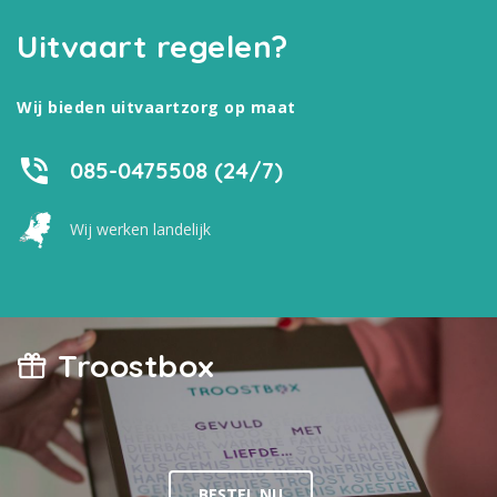
Uitvaart regelen?
Wij bieden uitvaartzorg op maat
085-0475508 (24/7)
Wij werken landelijk
Troostbox
BESTEL NU