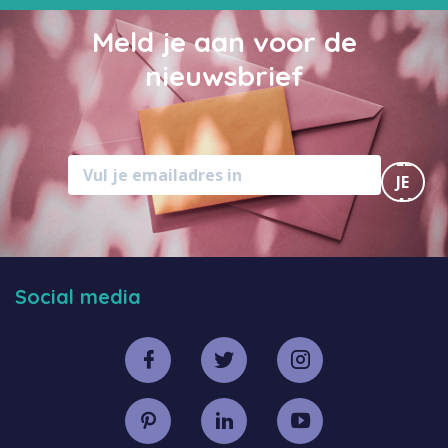
Meld je aan voor de
nieuwsbrief
MELD
JE
AAN
Social media