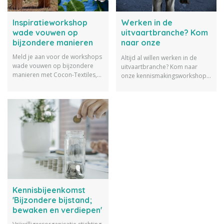
Inspiratieworkshop
Werken in de
wade vouwen op
uitvaartbranche? Kom
bijzondere manieren
naar onze
kennismakingsworksho
Meld je aan voor de workshops
Altijd al willen werken in de
p!
wade vouwen op bijzondere
uitvaartbranche? Kom naar
manieren met Cocon-Textiles,
onze kennismakingsworkshop
SaraMare en Valentine
tijdens het Funeral Fair Festival
Kempynck tijdens het Funeral
op 2 en 3 juli in de Tuinen van
Fair Festival op 2 en 3 juli.
Appeltern
Kennisbijeenkomst
'Bijzondere bijstand;
bewaken en verdiepen'