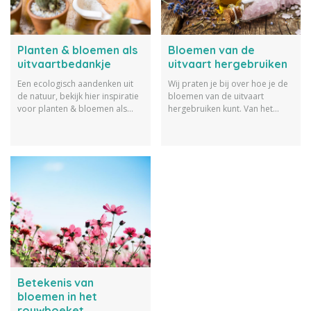
Planten & bloemen als
Bloemen van de
uitvaartbedankje
uitvaart hergebruiken
Een ecologisch aandenken uit
Wij praten je bij over hoe je de
de natuur, bekijk hier inspiratie
bloemen van de uitvaart
voor planten & bloemen als
hergebruiken kunt. Van het
uitvaartbedankje en doe ideeën
maken van zeepjes en
op.
bruisballen tot een
telefoonhoesje en schilderij.
Betekenis van
bloemen in het
rouwboeket