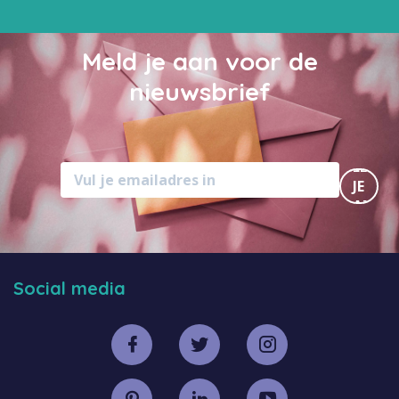
Meld je aan voor de
nieuwsbrief
MELD
JE
AAN
Social media