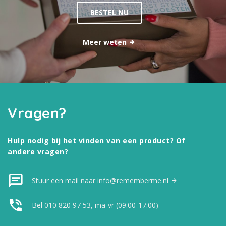
BESTEL NU
Meer weten
Vragen?
Hulp nodig bij het vinden van een product? Of
andere vragen?
Stuur een mail naar info@rememberme.nl
Bel 010 820 97 53, ma-vr (09:00-17:00)