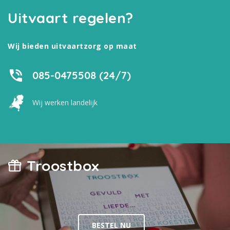
Uitvaart regelen?
Wij bieden uitvaartzorg op maat
085-0475508 (24/7)
Wij werken landelijk
Troostbox
BESTEL NU