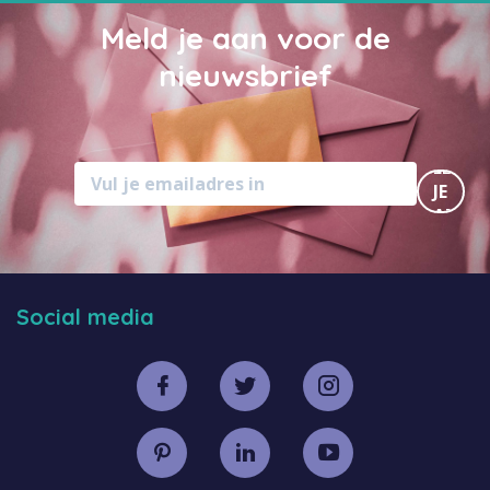
Meld je aan voor de
nieuwsbrief
MELD
JE
AAN
Social media