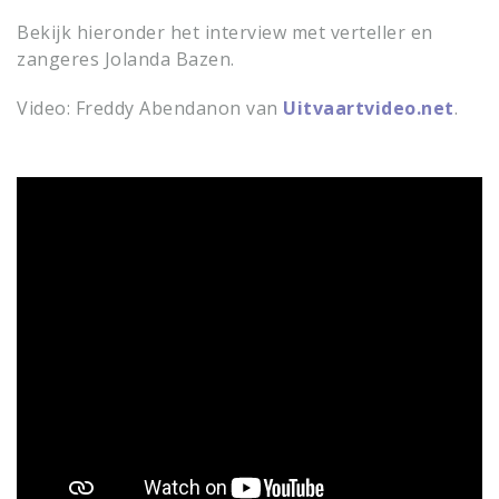
Bekijk hieronder het interview met verteller en
zangeres Jolanda Bazen.
Video: Freddy Abendanon van
Uitvaartvideo.net
.