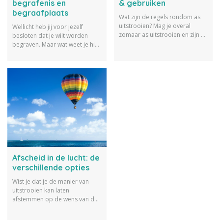
begrafenis en
& gebruiken
begraafplaats
Wat zijn de regels rondom as
uitstrooien? Mag je overal
Wellicht heb jij voor jezelf
zomaar as uitstrooien en zijn er
besloten dat je wilt worden
kosten aan verbonden? Op
begraven. Maar wat weet je hier
deze en vele andere vragen
eigenlijk over? Wij vertellen je
geven we antwoord.
alles wat je moet weten over de
begrafenis en begraven.
Afscheid in de lucht: de
verschillende opties
Wist je dat je de manier van
uitstrooien kan laten
afstemmen op de wens van de
overledene? Neem afscheid in
de lucht per vliegtuig,