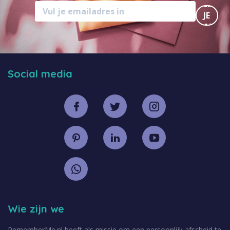
MELD
JE
AAN
Social media
Wie zijn we
RememberMe.nl heeft als missie om een persoonlijk afscheid te