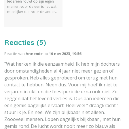
Iedereen rouwt op zijn eigen
manier, voor de een is het wat
moeilijker dan voor de ander
om er weer een beetje
bovenop te komen. Een goed
rouwproces kan hier bij helpen.
Wij hebben daarom een lijst
opgesteld met 10
Reacties (5)
rouwverwerking tips om je
hierbij te helpen.
Reactie van
Annemie
op
10 nov 2023, 19:56
"Wat herken ik die eenzaamheid. Ik heb mijn dochters
door omstandigheden al 4 jaar niet meer gezien of
gesproken. Heb alles geprobeerd om terug met hun
contact te hebben. Neen dus. Voor mij hoef ik niet te
verjaren in okt. en die feestperiode erna ook niet. Ze
zeggen dat het levend verlies is. Dus aan iedereen die
een gemis dagelijks ervaart. Heel veel “ draagkracht “
stuur ik je. En nee. We zijn blijkbaar niet alleen.
Zoooveel mensen. Lopen dagelijks blijkbaar , met hun
gemis rond. De lucht wordt nooit meer zo blauw als