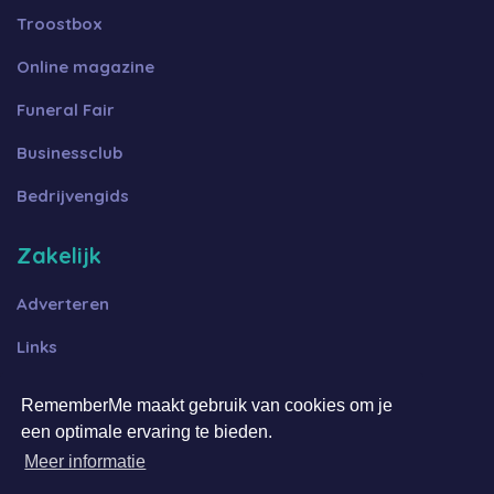
Troostbox
Online magazine
Funeral Fair
Businessclub
Bedrijvengids
Zakelijk
Adverteren
Links
Algemene voorwaarden B2B
RememberMe maakt gebruik van cookies om je
een optimale ervaring te bieden.
Algemene voorwaarden FFOT
Meer informatie