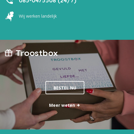
085-0475508 (24/7)
Wij werken landelijk
Troostbox
BESTEL NU
Meer weten