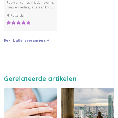
Rouw en verlies In ieder leven is
rouw en verlies, iedereen krijgt
er vroeg of laat mee te maken.
Rotterdam
We verliezen onze baan, onze
relatie loopt stuk, we worden
ziek en verliezen onze
gezondheid, we verliezen een
persoon, een opa, een oma,
Bekijk alle leveranciers
een vader, een...
Gerelateerde artikelen