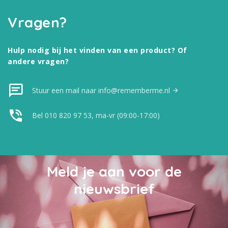
Vragen?
Hulp nodig bij het vinden van een product? Of
andere vragen?
Stuur een mail naar info@rememberme.nl
Bel 010 820 97 53, ma-vr (09:00-17:00)
Meld je aan voor de
nieuwsbrief