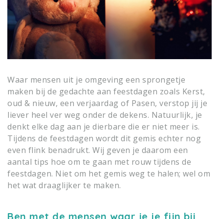
Waar mensen uit je omgeving een sprongetje
maken bij de gedachte aan feestdagen zoals Kerst,
oud & nieuw, een verjaardag of Pasen, verstop jij je
liever heel ver weg onder de dekens. Natuurlijk, je
denkt elke dag aan je dierbare die er niet meer is.
Tijdens de feestdagen wordt dit gemis echter nog
even flink benadrukt. Wij geven je daarom een
aantal tips hoe om te gaan met rouw tijdens de
feestdagen. Niet om het gemis weg te halen; wel om
het wat draaglijker te maken.
Ben met de mensen waar je je fijn bij