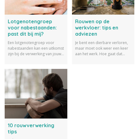
Lotgenotengroep
Rouwen op de
voor nabestaanden:
werkvloer: tips en
past dit bij mij?
adviezen
Een lotgenotengroep voor
Je bent een dierbare verloren,
nabestaanden kan een uitkomst
maar moet ook weer een keer
zijn bij de verwerking van jouw
aan het werk. Hoe gaat dat
verdriet. Lees hier alles over
eigenlijk, rouwen op de
wat een lotgenotengroep
werkvloer? Wij geven je een
inhoudt en ontdek of dit bij je
aantal fijne tips.
past of niet.
10 rouwverwerking
tips