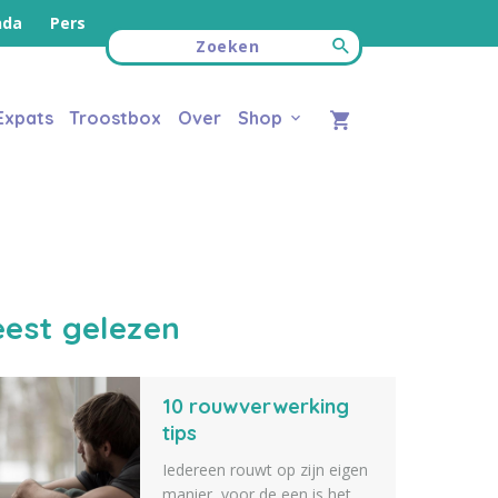
nda
Pers
Expats
Troostbox
Over
Shop
est gelezen
10 rouwverwerking
tips
Iedereen rouwt op zijn eigen
manier, voor de een is het