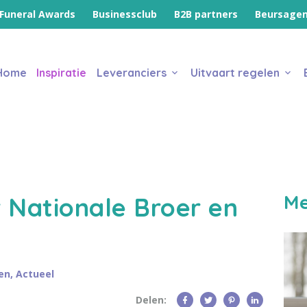
Funeral Awards
Businessclub
B2B partners
Beursage
Home
Inspiratie
Leveranciers
Uitvaart regelen
Me
 Nationale Broer en
en
,
Actueel
Delen: