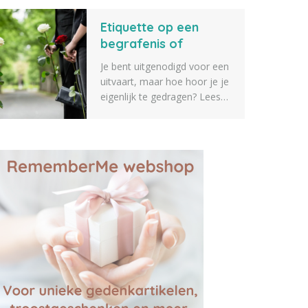
verschillende tips voor
Etiquette op een
geschenken die je kunt
geven aan iemand die een
begrafenis of
dierbare verkoren is. Zeker
crematie
Je bent uitgenodigd voor een
weten dat er iets tussen zit
uitvaart, maar hoe hoor je je
wat je geschikt vindt.
eigenlijk te gedragen? Lees
alles over etiquette op een
begrafenis of crematie.