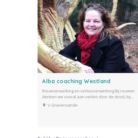
Alba coaching Westland
Rouwverwerking en verliesverwerking Bij rouwen
denken we vooral aan verlies door de dood, bij
verlies is dit begrip ruimer, er zijn vele vormen van
's-Gravenzande
verlies. De verwerking en begeleiding hiervan
komt op vele vlakken overeen, waardoor ik liever
spreek...