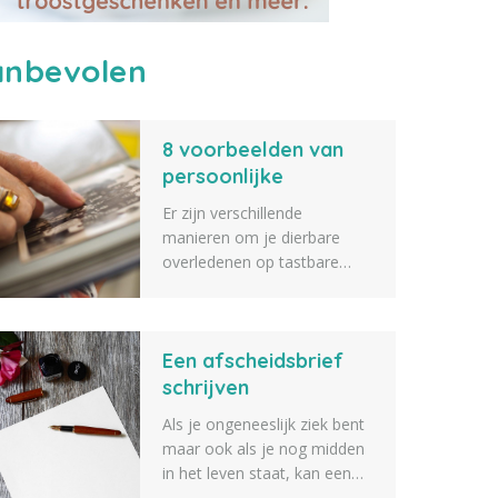
nbevolen
8 voorbeelden van
persoonlijke
herinneringsproducte
Er zijn verschillende
n
manieren om je dierbare
overledenen op tastbare
wijze te herinneren. Wij
geven 8 voorbeelden van
persoonlijke
Een afscheidsbrief
herinneringsproducten.
schrijven
Als je ongeneeslijk ziek bent
maar ook als je nog midden
in het leven staat, kan een
afscheidsbrief schrijven