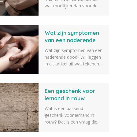
wat moeilijker dan voor de
ander om er weer een beetje
bovenop te komen. Een
goed rouwproces kan hier bij
Wat zijn symptomen
helpen. Wij hebben daarom
een lijst opgesteld met 10
van een naderende
rouwverwerking tips om je
dood?
Wat zijn symptomen van een
hierbij te helpen.
naderende dood? Wij leggen
in dit artikel uit wat tekenen
zijn van iemand die op
sterven ligt en bijna gaat
overlijden. Zo weet je als
Een geschenk voor
naaste iets beter wat er gaat
gebeuren als iemand op
iemand in rouw
sterven ligt.
Wat is een passend
geschenk voor iemand in
rouw? Dat is een vraag die
we vaak voorbij zien komen.
Daarom geven we tien