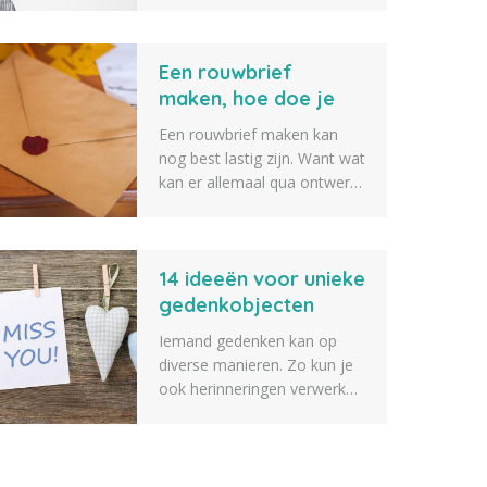
waardevol zijn voor je
nabestaanden. Lees hier o.a.
Een rouwbrief
waarom een afscheidsbrief
schrijven waardevol kan zijn
maken, hoe doe je
en ook wat je in een
dat?
Een rouwbrief maken kan
afscheidsbrief kunt zetten en
nog best lastig zijn. Want wat
hoe je een goed begin
kan er allemaal qua ontwerp
maakt.
en inhoud en wat hoor je er
in ieder geval in te zetten?
Wij helpen je op weg!
14 ideeën voor unieke
gedenkobjecten
Iemand gedenken kan op
diverse manieren. Zo kun je
ook herinneringen verwerken
in objecten. Wij hebben 14
ideeën opgesteld met unieke
gedenkobjecten.