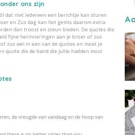
 onder ons zijn
il dat niet iedereen een berichtje kan sturen
Aa
Broer en Zus dag kan het gemis daarom extra
orden dan troost en steun bieden. De quotes die
d fijne herinneringen aan je broer of zus
of zus wel in een van de quotes en moet je
en quote die de band die jullie hadden mooi
otes
teren, de vreugde van vandaag en de hoop van
And there is no better sister than you.