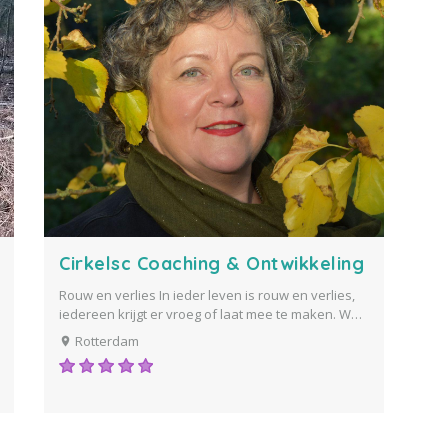
Cirkelsc Coaching & Ontwikkeling
Rouw en verlies In ieder leven is rouw en verlies,
iedereen krijgt er vroeg of laat mee te maken. We
verliezen onze baan, onze relatie loopt stuk, we
Rotterdam
worden ziek en verliezen onze gezondheid, we
verliezen een persoon, een opa, een oma, een
vader, een...