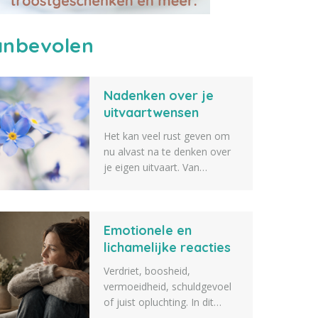
nbevolen
Nadenken over je
uitvaartwensen
Het kan veel rust geven om
nu alvast na te denken over
je eigen uitvaart. Van
de muziek en bloemen tot de
sfeer, de locatie en de
gastenlijst: elk detail draagt
Emotionele en
bij aan een afscheid dat echt
bij jou past. Lees meer.
lichamelijke reacties
na het overlijden van
Verdriet, boosheid,
een dierbare
vermoeidheid, schuldgevoel
of juist opluchting. In dit
artikel vertellen we over