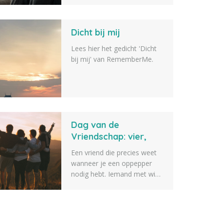
veelvoorkomende
emotionele en lichamelijke
Dicht bij mij
reacties na het overlijden van
een dierbare.
Lees hier het gedicht 'Dicht
bij mij' van RememberMe.
Dag van de
Vriendschap: vier,
koester en herinner
Een vriend die precies weet
vriendschap
wanneer je een oppepper
nodig hebt. Iemand met wie
je uren kunt praten, samen
herinneringen maakt en die
ook op moeilijke momenten
naast je blijft staan.