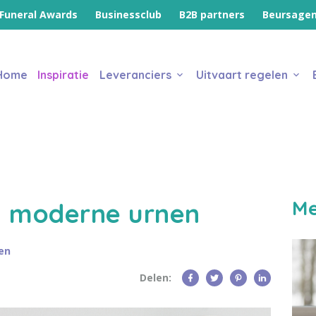
Funeral Awards
Businessclub
B2B partners
Beursage
Home
Inspiratie
Leveranciers
Uitvaart regelen
Me
n moderne urnen
en
Delen: