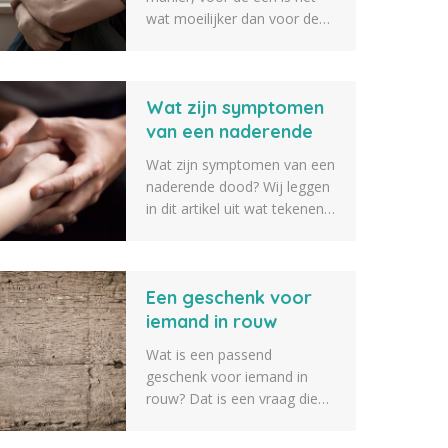
wat moeilijker dan voor de
ander om er weer een beetje
bovenop te komen. Een
goed rouwproces kan hier bij
Wat zijn symptomen
helpen. Wij hebben daarom
een lijst opgesteld met 10
van een naderende
rouwverwerking tips om je
dood?
Wat zijn symptomen van een
hierbij te helpen.
naderende dood? Wij leggen
in dit artikel uit wat tekenen
zijn van iemand die op
sterven ligt en bijna gaat
overlijden. Zo weet je als
Een geschenk voor
naaste iets beter wat er gaat
gebeuren als iemand op
iemand in rouw
sterven ligt.
Wat is een passend
geschenk voor iemand in
rouw? Dat is een vraag die
we vaak voorbij zien komen.
Daarom geven we tien