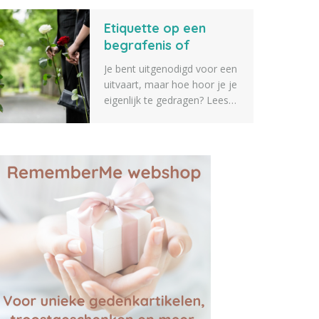
verschillende tips voor
Etiquette op een
geschenken die je kunt
geven aan iemand die een
begrafenis of
dierbare verkoren is. Zeker
crematie
Je bent uitgenodigd voor een
weten dat er iets tussen zit
uitvaart, maar hoe hoor je je
wat je geschikt vindt.
eigenlijk te gedragen? Lees
alles over etiquette op een
begrafenis of crematie.