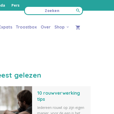
nda
Pers
Expats
Troostbox
Over
Shop
est gelezen
10 rouwverwerking
tips
Iedereen rouwt op zijn eigen
manier, voor de een is het