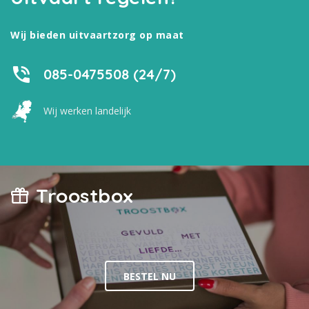
Wij bieden uitvaartzorg op maat
085-0475508 (24/7)
Wij werken landelijk
Troostbox
BESTEL NU