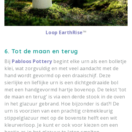
Loop EarthRise
™
6. Tot de maan en terug
Bij
Pabloos Pottery
begint elke urn als een bolletje
klei, wat zorgvuldig en met veel aandacht met de
hand wordt gevormd op een draaischijf. Deze
sierlijke en lieflijke urn is een dichtgedraaide bol
met een handgevormd hartje bovenop. De tekst ‘tot
de maan en terug’ is via een derde stook in de oven
in het glazuur gebrand. Hoe bijzonder is dat?! De
urn is voorzien van een prachtig crèmekleurig
stippelglazuur met op de bovenste helft een wit
kleurverloop. Je kunt er ook voor kiezen om een