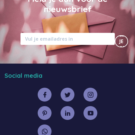
nieuwsbrief
MELD
JE
AAN
Social media