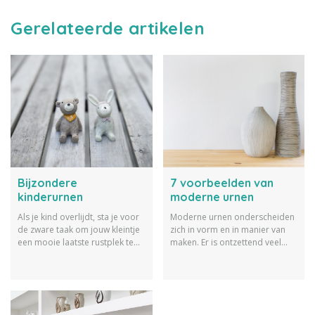
Gerelateerde artikelen
Bijzondere
7 voorbeelden van
kinderurnen
moderne urnen
Als je kind overlijdt, sta je voor
Moderne urnen onderscheiden
de zware taak om jouw kleintje
zich in vorm en in manier van
een mooie laatste rustplek te
maken. Er is ontzettend veel
geven. Wij geven in dit artikel
mogelijk. Wij geven je hier
allerlei tips over mooie
zeven voorbeelden van
kinderurnen.
Moderne urnen.