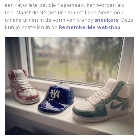
een favoriete pet die nagemaakt kan worden als
urn. Naast de NY pet urn maakt Eline Neele ook
unieke urnen in de vorm van trendy
sneakers
. Deze
kun je bestellen in de
RememberMe webshop
.