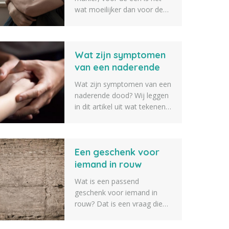
wat moeilijker dan voor de
ander om er weer een beetje
bovenop te komen. Een
goed rouwproces kan hier bij
Wat zijn symptomen
helpen. Wij hebben daarom
een lijst opgesteld met 10
van een naderende
rouwverwerking tips om je
dood?
Wat zijn symptomen van een
hierbij te helpen.
naderende dood? Wij leggen
in dit artikel uit wat tekenen
zijn van iemand die op
sterven ligt en bijna gaat
overlijden. Zo weet je als
Een geschenk voor
naaste iets beter wat er gaat
gebeuren als iemand op
iemand in rouw
sterven ligt.
Wat is een passend
geschenk voor iemand in
rouw? Dat is een vraag die
we vaak voorbij zien komen.
Daarom geven we tien