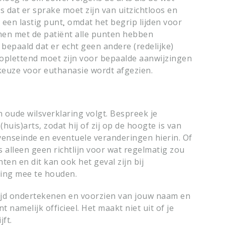
s dat er sprake moet zijn van uitzichtloos en
k een lastig punt
omdat het begrip lijden voor
,
men met de patiënt alle punten hebben
epaald dat er echt geen andere (redelijke)
e oplettend moet zijn voor bepaalde aanwijzingen
keuze voor euthanasie wordt afgezien.
en oude wilsverklaring volgt.
Bespreek je
huis)arts, zodat hij of zij op de hoogte is van
venseinde en eventuele veranderingen hierin.
Of
is alleen geen richtlijn voor wat regelmatig zou
en en dit kan ook het geval zijn bij
ning mee te houden.
ltijd ondertekenen en voorzien van jouw naam en
namelijk officieel. Het maakt niet uit of je
ft.