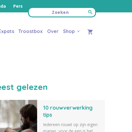
nda
Pers
Expats
Troostbox
Over
Shop
est gelezen
10 rouwverwerking
tips
Iedereen rouwt op zijn eigen
manier, voor de een is het