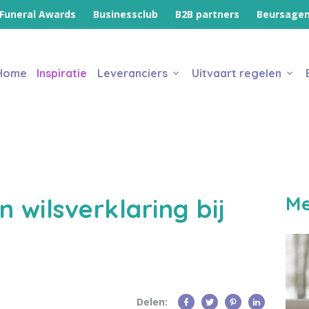
Funeral Awards
Businessclub
B2B partners
Beursage
Home
Inspiratie
Leveranciers
Uitvaart regelen
Me
 wilsverklaring bij
Delen: