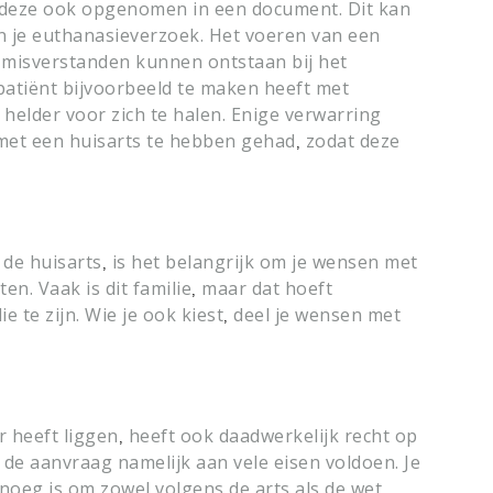
eze ook opgenomen in een document. Dit kan
n je euthanasieverzoek. Het voeren van een
 misverstanden kunnen ontstaan bij het
patiënt bijvoorbeeld te maken heeft met
helder voor zich te halen. Enige verwarring
 met een huisarts te hebben gehad
zodat deze
,
de huisarts
is het belangrijk om je wensen met
,
en. Vaak is dit familie
maar dat hoeft
,
e te zijn. Wie je ook kiest
deel je wensen met
,
r heeft liggen
heeft ook daadwerkelijk recht op
,
de aanvraag namelijk aan vele eisen voldoen. Je
enoeg is om zowel volgens de arts als de wet