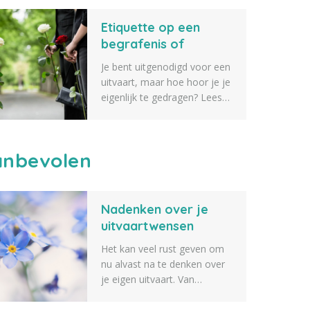
verschillende tips voor
Etiquette op een
geschenken die je kunt
geven aan iemand die een
begrafenis of
dierbare verkoren is. Zeker
crematie
Je bent uitgenodigd voor een
weten dat er iets tussen zit
uitvaart, maar hoe hoor je je
wat je geschikt vindt.
eigenlijk te gedragen? Lees
alles over etiquette op een
begrafenis of crematie.
nbevolen
Nadenken over je
uitvaartwensen
Het kan veel rust geven om
nu alvast na te denken over
je eigen uitvaart. Van
de muziek en bloemen tot de
sfeer, de locatie en de