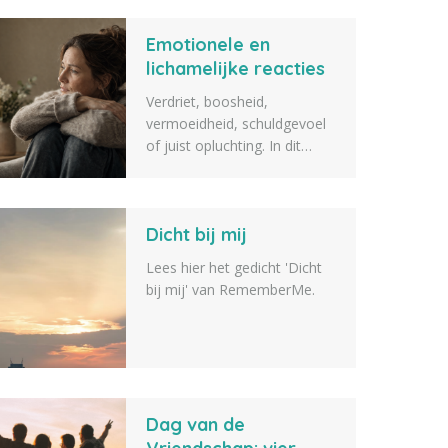
gastenlijst: elk detail draagt
Emotionele en
bij aan een afscheid dat echt
bij jou past. Lees meer.
lichamelijke reacties
na het overlijden van
Verdriet, boosheid,
een dierbare
vermoeidheid, schuldgevoel
of juist opluchting. In dit
artikel vertellen we over
veelvoorkomende
emotionele en lichamelijke
Dicht bij mij
reacties na het overlijden van
een dierbare.
Lees hier het gedicht 'Dicht
bij mij' van RememberMe.
Dag van de