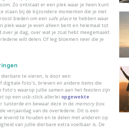
 boom. Zo ontstaat er een plek waar je heen kunt
e staan ​​bij de bijzondere momenten die je met
 troost bieden om een
safe place
te hebben waar
en plek waar je even alleen bent en helemaal tot
d over je dag, over wat je zoal hebt meegemaakt
rledene wilt delen. Of leg bloemen neer die je
ringen
dierbare te vieren, is door een
 digitale foto's, brieven en andere items die
foto's waarop jullie samen aan het feesten zijn
 op een usb-stick allerlei
opgewekte
 luisterde en bewaar deze in de
memory box
.
e verjaardag van de overledene. Dit is een
e levend te houden en te delen met anderen op
heid van jullie dierbare extra voelbaar is. De