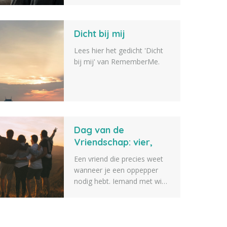
veelvoorkomende
emotionele en lichamelijke
Dicht bij mij
reacties na het overlijden van
een dierbare.
Lees hier het gedicht 'Dicht
bij mij' van RememberMe.
Dag van de
Vriendschap: vier,
koester en herinner
Een vriend die precies weet
vriendschap
wanneer je een oppepper
nodig hebt. Iemand met wie
je uren kunt praten, samen
herinneringen maakt en die
ook op moeilijke momenten
naast je blijft staan.