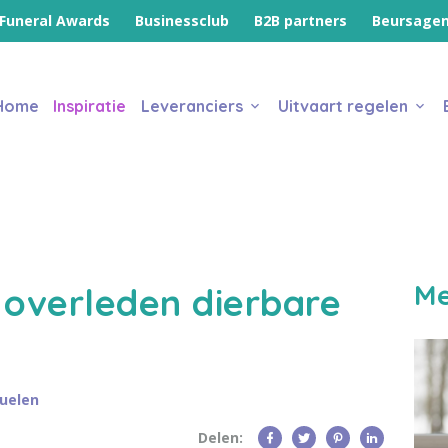
Funeral Awards
Businessclub
B2B partners
Beursage
Home
Inspiratie
Leveranciers
Uitvaart regelen
Me
 overleden dierbare
tuelen
Delen: