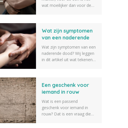
wat moeilijker dan voor de
ander om er weer een beetje
bovenop te komen. Een
goed rouwproces kan hier bij
Wat zijn symptomen
helpen. Wij hebben daarom
een lijst opgesteld met 10
van een naderende
rouwverwerking tips om je
dood?
Wat zijn symptomen van een
hierbij te helpen.
naderende dood? Wij leggen
in dit artikel uit wat tekenen
zijn van iemand die op
sterven ligt en bijna gaat
overlijden. Zo weet je als
Een geschenk voor
naaste iets beter wat er gaat
gebeuren als iemand op
iemand in rouw
sterven ligt.
Wat is een passend
geschenk voor iemand in
rouw? Dat is een vraag die
we vaak voorbij zien komen.
Daarom geven we tien