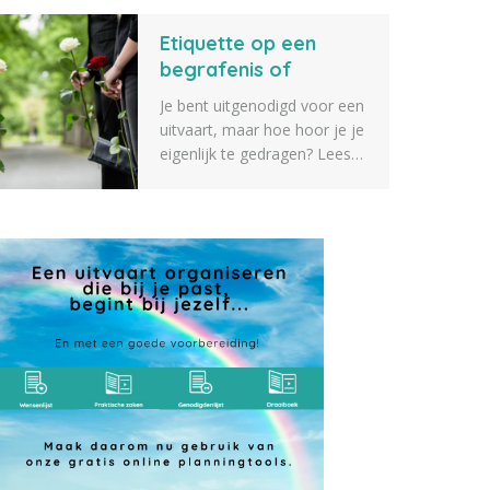
verschillende tips voor
Etiquette op een
geschenken die je kunt
geven aan iemand die een
begrafenis of
dierbare verkoren is. Zeker
crematie
Je bent uitgenodigd voor een
weten dat er iets tussen zit
uitvaart, maar hoe hoor je je
wat je geschikt vindt.
eigenlijk te gedragen? Lees
alles over etiquette op een
begrafenis of crematie.