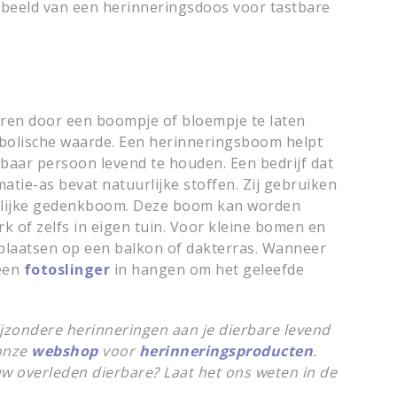
beeld van een herinneringsdoos voor tastbare
eren door een boompje of bloempje te laten
ymbolische waarde. Een herinneringsboom helpt
aar persoon levend te houden. Een bedrijf dat
matie-as bevat natuurlijke stoffen. Zij gebruiken
nlijke gedenkboom. Deze boom kan worden
rk of zelfs in eigen tuin. Voor kleine bomen en
 plaatsen op een balkon of dakterras. Wanneer
 een
fotoslinger
in hangen om het geleefde
bijzondere herinneringen aan je dierbare levend
 onze
webshop
voor
herinneringsproducten
.
ouw overleden dierbare? Laat het ons weten in de