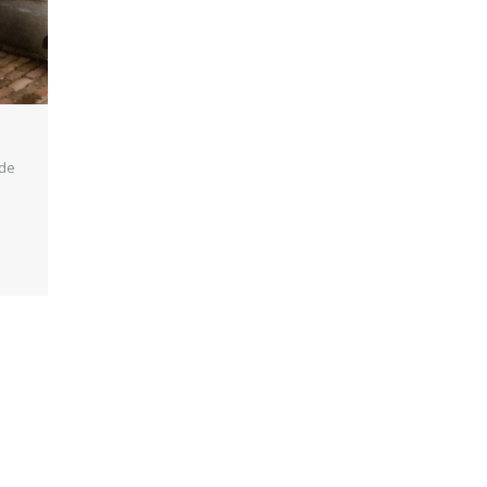
 de
 wij
.