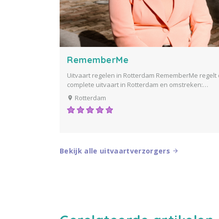
RememberMe
Uitvaart regelen in Rotterdam RememberMe regelt
complete uitvaart in Rotterdam en omstreken:
persoonlijk, warm en op maat. Wij staan voor een
Rotterdam
uitvaart met een gekleurd randje. Dit wil zeggen dat
een uniek afscheid verzorgen dat helemaal bij jou..
Bekijk alle uitvaartverzorgers