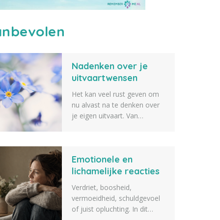
nbevolen
Nadenken over je
uitvaartwensen
Het kan veel rust geven om
nu alvast na te denken over
je eigen uitvaart. Van
de muziek en bloemen tot de
sfeer, de locatie en de
gastenlijst: elk detail draagt
Emotionele en
bij aan een afscheid dat echt
bij jou past. Lees meer.
lichamelijke reacties
na het overlijden van
Verdriet, boosheid,
een dierbare
vermoeidheid, schuldgevoel
of juist opluchting. In dit
artikel vertellen we over