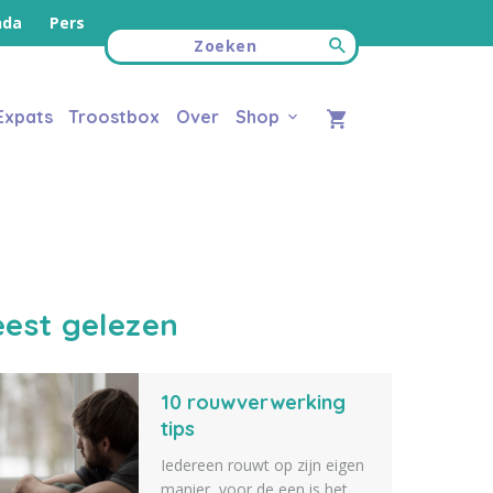
nda
Pers
Expats
Troostbox
Over
Shop
est gelezen
10 rouwverwerking
tips
Iedereen rouwt op zijn eigen
manier, voor de een is het