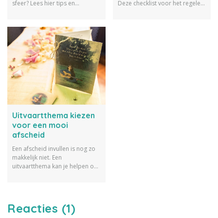
sfeer? Lees hier tips en
Deze checklist voor het regelen
inspiratie over de organisatie
van de uitvaart biedt
van een uitvaart thuis.
ondersteuning. We geven tips
waar je op moet letten vlak na
het overlijden, maar ook voor
een uitvaart regelen en voor na
afloop van de uitvaart.
Uitvaartthema kiezen
voor een mooi
afscheid
Een afscheid invullen is nog zo
makkelijk niet. Een
uitvaartthema kan je helpen om
een uitvaart geheel in stijl vorm
te geven. Wij geven je tien
voorbeelden van mogelijke
uitvaartthema's.
Reacties (1)