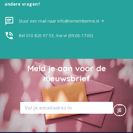
andere vragen?
Stuur een mail naar info@rememberme.nl
Bel 010 820 97 53, ma-vr (09:00-17:00)
Meld je aan voor de
nieuwsbrief
MELD
JE
AAN