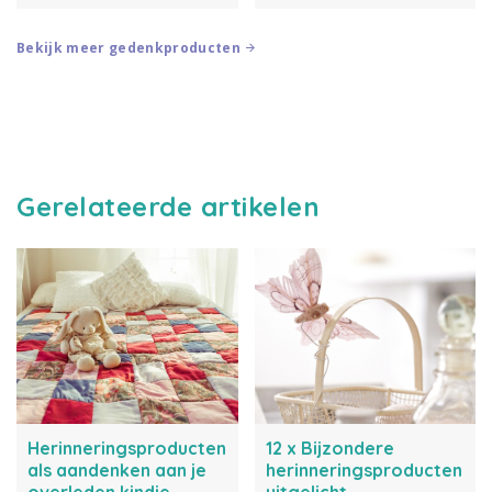
bloemen. Wat ons drijft, is een
herinneringen zijn gemaakt van
gedeelde liefde voor het
de kleding van je dierbare....
creëren van...
Bekijk meer gedenkproducten
Gerelateerde artikelen
Herinneringsproducten
12 x Bijzondere
als aandenken aan je
herinneringsproducten
overleden kindje
uitgelicht