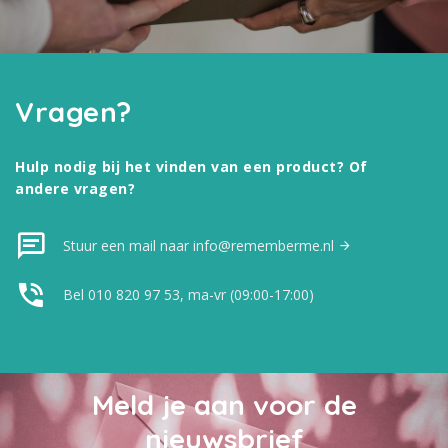
Vragen?
Hulp nodig bij het vinden van een product? Of
andere vragen?
Stuur een mail naar info@rememberme.nl
Bel 010 820 97 53, ma-vr (09:00-17:00)
Meld je aan voor de
nieuwsbrief