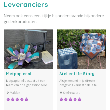
Leveranciers
Neem ook eens een kijkje bij onderstaande bijzondere
gedenkproducten.
Metpapier.nl
Atelier Life Story
Metpapier.nl bestaat uit een
Als je iemand in je directe
team van drie gepassioneerde
omgeving verliest heb je te
ontwerpers. Dagelijks werken
maken met ongelofelijk veel
Malden
Snelrewaard
we aan het ontwerpen,
verdriet. Ik help jou als
vormgeven en vervaardigen
nabestaande bij je verdriet en
van onze unieke
gemis aan waardevolle,
(condoleance)boeken en
tastbare herinneringen. Deze