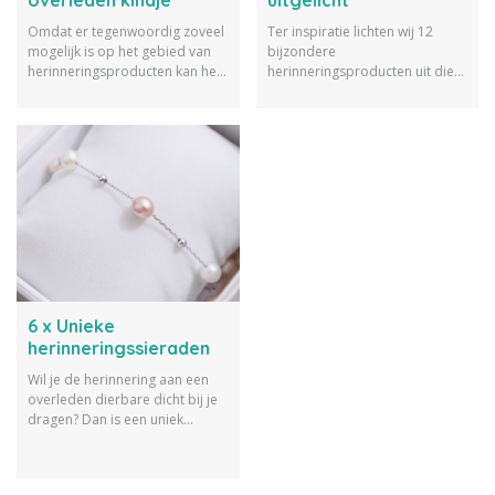
Omdat er tegenwoordig zoveel
Ter inspiratie lichten wij 12
mogelijk is op het gebied van
bijzondere
herinneringsproducten kan het
herinneringsproducten uit die
lastig zijn om een keuze te
troost bieden op momenten
maken. Wij delen 7
dat het gemis van een dierbare
voorbeelden van persoonlijke
extra voelbaar is.
herinneringsproducten als
aandenken aan je kindje.
6 x Unieke
herinneringssieraden
Wil je de herinnering aan een
overleden dierbare dicht bij je
dragen? Dan is een uniek
herinneringssieraad een fijne
en ook mooie manier om dit te
doen. Ter inspiratie lichten wij