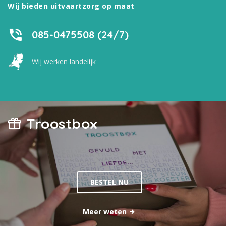
Wij bieden uitvaartzorg op maat
085-0475508 (24/7)
Wij werken landelijk
Troostbox
BESTEL NU
Meer weten