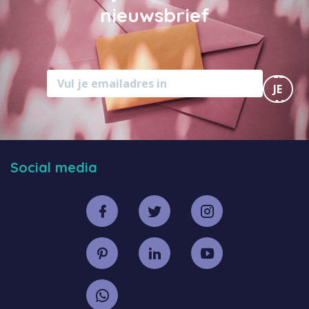
nieuwsbrief
MELD
JE
AAN
Social media