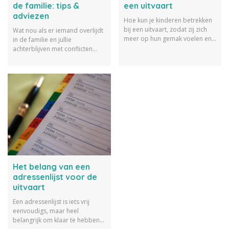
de familie: tips &
een uitvaart
adviezen
Hoe kun je kinderen betrekken
bij een uitvaart, zodat zij zich
Wat nou als er iemand overlijdt
meer op hun gemak voelen en
in de familie en jullie
op een mooie manier
achterblijven met conflicten
geconfronteerd worden met
onderling? Wij geven je tips
een overlijden?
voor een uitvaart met ruzie in
de familie.
Het belang van een
adressenlijst voor de
uitvaart
Een adressenlijst is iets vrij
eenvoudigs, maar heel
belangrijk om klaar te hebben