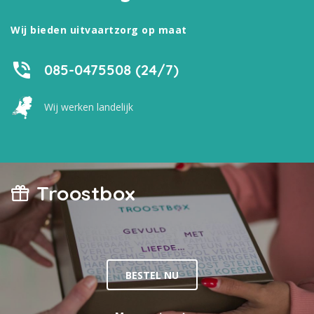
Wij bieden uitvaartzorg op maat
085-0475508 (24/7)
Wij werken landelijk
Troostbox
BESTEL NU