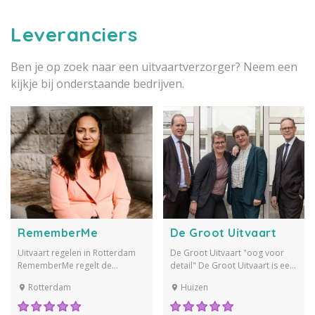
Leveranciers
Ben je op zoek naar een uitvaartverzorger? Neem een
kijkje bij onderstaande bedrijven.
RememberMe
De Groot Uitvaart
Uitvaart regelen in Rotterdam
De Groot Uitvaart "oog voor
RememberMe regelt de
detail" De Groot Uitvaart is een
complete uitvaart in Rotterdam
familiebedrijf wat van opa,
Rotterdam
Huizen
en omstreken: persoonlijk,
vader op 2 zoons is
warm en op maat. Wij staan
overgegaan. U heeft te maken